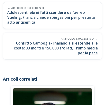
b
s
y
di
Post
o
A
Li
vi
ARTICOLO PRECEDENTE
navigation
Adolescenti ebrei fatti scendere dall’aereo
o
p
n
di
Vueling: Francia chiede spiegazioni per presunto
atto antisemita
k
p
k
ARTICOLO SUCCESSIVO
Conflitto Cambogia-Thailandia si estende alle
coste: 33 morti e 150.000 sfollati, Trump media
per la pace
Articoli correlati