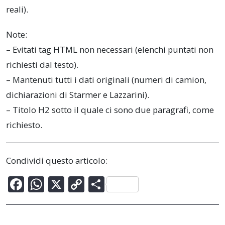
reali).
Note:
– Evitati tag HTML non necessari (elenchi puntati non
richiesti dal testo).
– Mantenuti tutti i dati originali (numeri di camion,
dichiarazioni di Starmer e Lazzarini).
– Titolo H2 sotto il quale ci sono due paragrafi, come
richiesto.
Condividi questo articolo:
F
W
X
C
C
ac
h
o
o
e
at
p
n