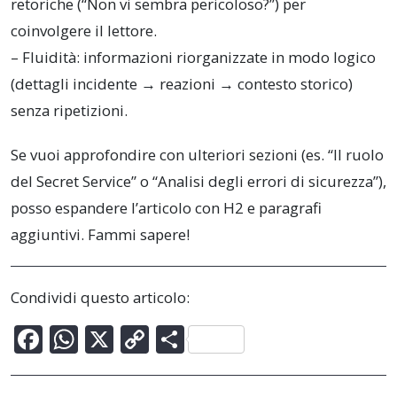
retoriche (“Non vi sembra pericoloso?”) per
coinvolgere il lettore.
– Fluidità: informazioni riorganizzate in modo logico
(dettagli incidente → reazioni → contesto storico)
senza ripetizioni.
Se vuoi approfondire con ulteriori sezioni (es. “Il ruolo
del Secret Service” o “Analisi degli errori di sicurezza”),
posso espandere l’articolo con H2 e paragrafi
aggiuntivi. Fammi sapere!
Condividi questo articolo:
F
W
X
C
C
ac
h
o
o
e
at
p
n