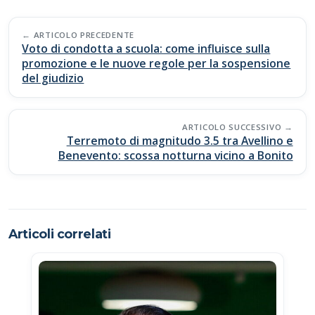
b
s
y
di
Post
o
A
Li
vi
ARTICOLO PRECEDENTE
navigation
Voto di condotta a scuola: come influisce sulla
o
p
n
di
promozione e le nuove regole per la sospensione
del giudizio
k
p
k
ARTICOLO SUCCESSIVO
Terremoto di magnitudo 3.5 tra Avellino e
Benevento: scossa notturna vicino a Bonito
Articoli correlati