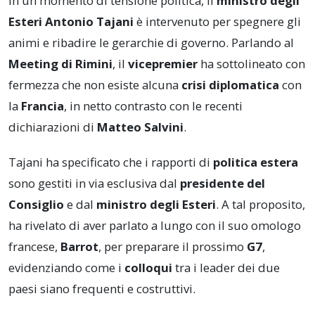
In un momento di tensione politica, il
ministro degli
Esteri Antonio Tajani
è intervenuto per spegnere gli
animi e ribadire le gerarchie di governo. Parlando al
Meeting di Rimini
, il
vicepremier
ha sottolineato con
fermezza che non esiste alcuna
crisi diplomatica
con
la
Francia
, in netto contrasto con le recenti
dichiarazioni di
Matteo Salvini
.
Tajani ha specificato che i rapporti di
politica estera
sono gestiti in via esclusiva dal
presidente del
Consiglio
e dal
ministro degli Esteri
. A tal proposito,
ha rivelato di aver parlato a lungo con il suo omologo
francese,
Barrot
, per preparare il prossimo
G7
,
evidenziando come i
colloqui
tra i leader dei due
paesi siano frequenti e costruttivi.