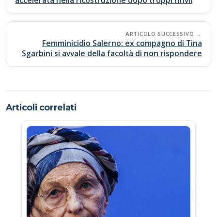
o
p
n
di
accelerata nella ricostruzione dopo troppi rinvii
k
p
k
ARTICOLO SUCCESSIVO
Femminicidio Salerno: ex compagno di Tina
Sgarbini si avvale della facoltà di non rispondere
Articoli correlati