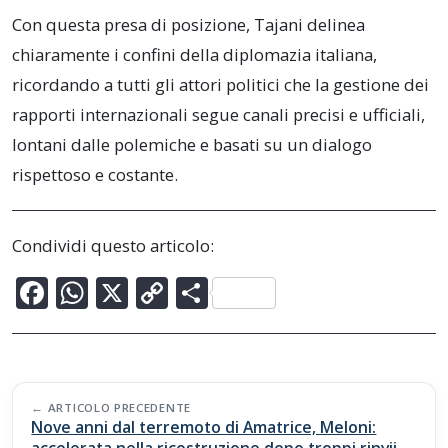
Con questa presa di posizione, Tajani delinea
chiaramente i confini della diplomazia italiana,
ricordando a tutti gli attori politici che la gestione dei
rapporti internazionali segue canali precisi e ufficiali,
lontani dalle polemiche e basati su un dialogo
rispettoso e costante.
Condividi questo articolo:
F
W
X
C
C
ac
h
o
o
e
at
p
n
b
s
y
di
Post
o
A
Li
vi
ARTICOLO PRECEDENTE
navigation
Nove anni dal terremoto di Amatrice, Meloni: