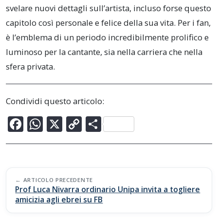
svelare nuovi dettagli sull’artista, incluso forse questo
capitolo così personale e felice della sua vita. Per i fan,
è l’emblema di un periodo incredibilmente prolifico e
luminoso per la cantante, sia nella carriera che nella
sfera privata.
Condividi questo articolo:
F
W
X
C
C
ac
h
o
o
e
at
p
n
b
s
y
di
Post
o
A
Li
vi
ARTICOLO PRECEDENTE
navigation
Prof Luca Nivarra ordinario Unipa invita a togliere
o
p
n
di
amicizia agli ebrei su FB
k
p
k