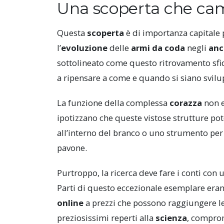
Una scoperta che camb
Questa
scoperta
è di importanza capitale 
l’
evoluzione
delle
armi da coda
negli
anc
sottolineato come questo ritrovamento sfi
a ripensare a come e quando si siano svilupp
La funzione della complessa
corazza
non e
ipotizzano che queste vistose strutture p
all’interno del branco o uno strumento per 
pavone.
Purtroppo, la ricerca deve fare i conti con
Parti di questo eccezionale esemplare eran
online
a prezzi che possono raggiungere le
preziosissimi reperti alla
scienza
, comprom