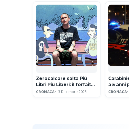
Zerocalcare salta Più
Carabin
Libri Più Liberi: il forfait
a 5 anni 
per protesta contro
sessual
CRONACA
3 Dicembre 2025
CRONACA
editore neofascista