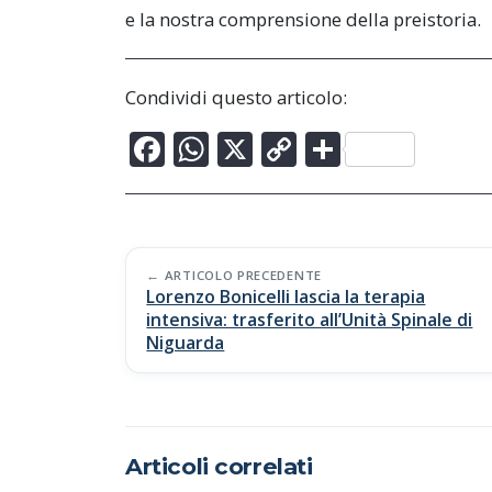
e la nostra comprensione della preistoria.
Condividi questo articolo:
F
W
X
C
C
ac
h
o
o
e
at
p
n
b
s
y
di
Post
o
A
Li
vi
ARTICOLO PRECEDENTE
Lorenzo Bonicelli lascia la terapia
navigation
o
p
n
di
intensiva: trasferito all’Unità Spinale di
Niguarda
k
p
k
Articoli correlati