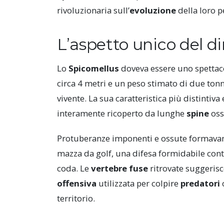
rivoluzionaria sull’
evoluzione
della loro p
L’aspetto unico del d
Lo
Spicomellus
doveva essere uno spettac
circa 4 metri e un peso stimato di due ton
vivente. La sua caratteristica più distintiva 
interamente ricoperto da lunghe
spine
oss
Protuberanze imponenti e ossute formavan
mazza da golf, una difesa formidabile contr
coda. Le
vertebre fuse
ritrovate suggeris
offensiva
utilizzata per colpire
predatori
territorio.