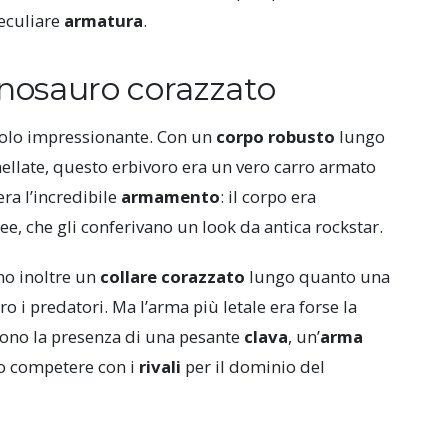
eculiare
armatura
.
inosauro corazzato
olo impressionante. Con un
corpo robusto
lungo
nellate, questo erbivoro era un vero carro armato
era l’incredibile
armamento
: il corpo era
ee, che gli conferivano un look da antica rockstar.
o inoltre un
collare corazzato
lungo quanto una
o i predatori. Ma l’arma più letale era forse la
cono la presenza di una pesante
clava
, un’
arma
o competere con i
rivali
per il dominio del