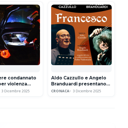
iere condannato
Aldo Cazzullo e Angelo
per violenza
Branduardi presentano
e e concussione
lo spettacolo Francesco
3 Dicembre 2025
CRONACA
3 Dicembre 2025
ad Assisi per l’ottavo
centenario