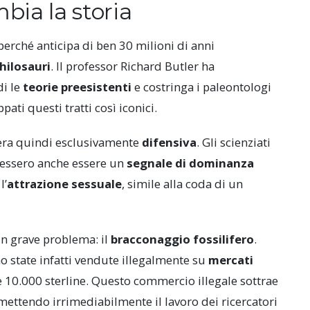
ia la storia
perché anticipa di ben 30 milioni di anni
hilosauri
. Il professor Richard Butler ha
di le
teorie preesistenti
e costringa i paleontologi
ati questi tratti così iconici.
ra quindi esclusivamente
difensiva
. Gli scienziati
otessero anche essere un
segnale di dominanza
l’
attrazione sessuale
, simile alla coda di un
 un grave problema: il
bracconaggio fossilifero
.
o state infatti vendute illegalmente su
mercati
 10.000 sterline. Questo commercio illegale sottrae
ettendo irrimediabilmente il lavoro dei ricercatori