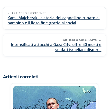
e
at
p
n
b
s
y
di
Post
o
A
Li
vi
ARTICOLO PRECEDENTE
navigation
Kamil Majchrzak: la storia del cappellino rubato al
o
p
n
di
bambino e il lieto fine grazie ai social
k
p
k
ARTICOLO SUCCESSIVO
Intensificati attacchi a Gaza City: oltre 40 morti e
soldati israeliani dispersi
Articoli correlati