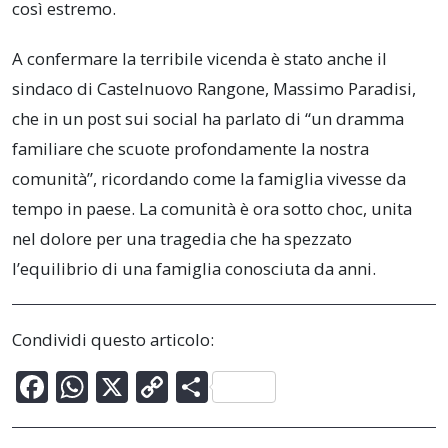
così estremo.
A confermare la terribile vicenda è stato anche il
sindaco di Castelnuovo Rangone, Massimo Paradisi,
che in un post sui social ha parlato di “un dramma
familiare che scuote profondamente la nostra
comunità”, ricordando come la famiglia vivesse da
tempo in paese. La comunità è ora sotto choc, unita
nel dolore per una tragedia che ha spezzato
l’equilibrio di una famiglia conosciuta da anni.
Condividi questo articolo:
F
W
X
C
C
ac
h
o
o