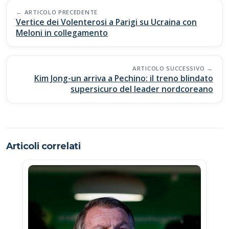
b
s
y
di
Post
o
A
Li
vi
ARTICOLO PRECEDENTE
navigation
Vertice dei Volenterosi a Parigi su Ucraina con
o
p
n
di
Meloni in collegamento
k
p
k
ARTICOLO SUCCESSIVO
Kim Jong-un arriva a Pechino: il treno blindato
supersicuro del leader nordcoreano
Articoli correlati