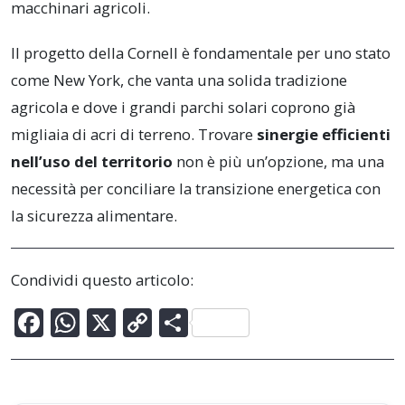
macchinari agricoli.
Il progetto della Cornell è fondamentale per uno stato
come New York, che vanta una solida tradizione
agricola e dove i grandi parchi solari coprono già
migliaia di acri di terreno. Trovare
sinergie efficienti
nell’uso del territorio
non è più un’opzione, ma una
necessità per conciliare la transizione energetica con
la sicurezza alimentare.
Condividi questo articolo:
F
W
X
C
C
ac
h
o
o
e
at
p
n