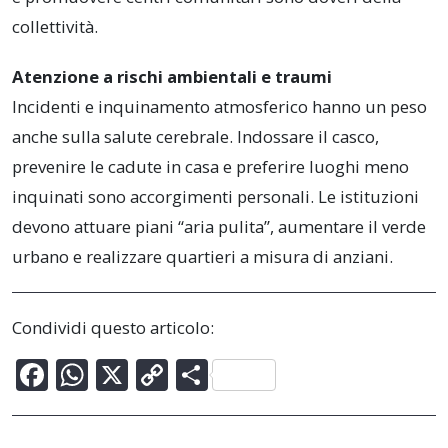
collettività.
Atenzione a rischi ambientali e traumi
Incidenti e inquinamento atmosferico hanno un peso
anche sulla salute cerebrale. Indossare il casco,
prevenire le cadute in casa e preferire luoghi meno
inquinati sono accorgimenti personali. Le istituzioni
devono attuare piani “aria pulita”, aumentare il verde
urbano e realizzare quartieri a misura di anziani.
Condividi questo articolo:
F
W
X
C
C
ac
h
o
o
e
at
p
n