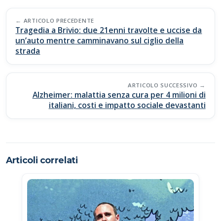
b
s
y
di
Post
o
A
Li
vi
ARTICOLO PRECEDENTE
navigation
Tragedia a Brivio: due 21enni travolte e uccise da
o
p
n
di
un’auto mentre camminavano sul ciglio della
strada
k
p
k
ARTICOLO SUCCESSIVO
Alzheimer: malattia senza cura per 4 milioni di
italiani, costi e impatto sociale devastanti
Articoli correlati