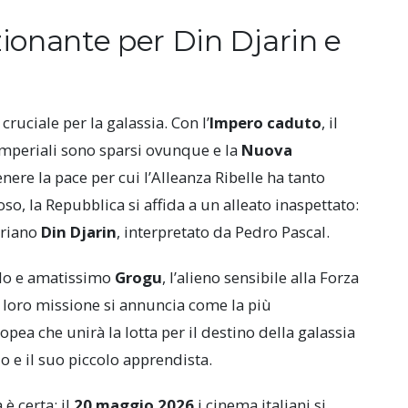
ionante per Din Djarin e
cruciale per la galassia. Con l’
Impero caduto
, il
 imperiali sono sparsi ovunque e la
Nuova
enere la pace per cui l’Alleanza Ribelle ha tanto
oso, la Repubblica si affida a un alleato inaspettato:
oriano
Din Djarin
, interpretato da Pedro Pascal.
colo e amatissimo
Grogu
, l’alieno sensibile alla Forza
a loro missione si annuncia come la più
ea che unirà la lotta per il destino della galassia
o e il suo piccolo apprendista.
è certa: il
20 maggio 2026
i cinema italiani si