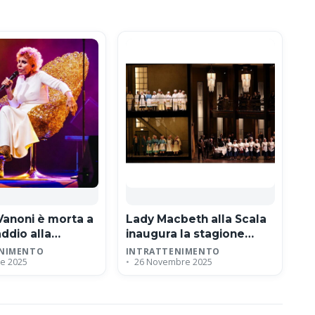
Vanoni è morta a
Lady Macbeth alla Scala
addio alla
inaugura la stagione
aria cantante
2025/26 con Šostakovič
NIMENTO
INTRATTENIMENTO
e 2025
26 Novembre 2025
e