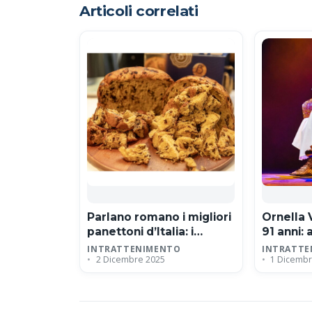
Articoli correlati
Parlano romano i migliori
Ornella 
panettoni d’Italia: i
91 anni: 
vincitori di Panettone
leggend
INTRATTENIMENTO
INTRATTE
2 Dicembre 2025
1 Dicembr
Maximo
milanes