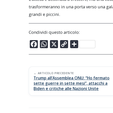
trasformeranno in una porta verso una gala
grandi e piccini.
Condividi questo articolo:
F
W
X
C
C
ac
h
o
o
e
at
p
n
b
s
y
di
Post
o
A
Li
vi
ARTICOLO PRECEDENTE
Trump all’Assemblea ONU: “Ho fermato
navigation
o
p
n
di
sette guerre in sette mesi”, attacchi a
Biden e critiche alle Nazioni Unite
k
p
k