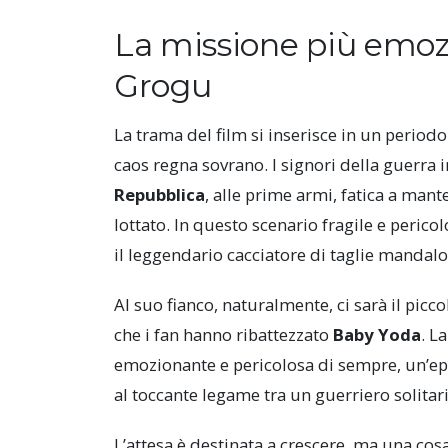
La missione più emoz
Grogu
La trama del film si inserisce in un periodo 
caos regna sovrano. I signori della guerra
Repubblica
, alle prime armi, fatica a mant
lottato. In questo scenario fragile e pericol
il leggendario cacciatore di taglie mandal
Al suo fianco, naturalmente, ci sarà il pic
che i fan hanno ribattezzato
Baby Yoda
. L
emozionante e pericolosa di sempre, un’epop
al toccante legame tra un guerriero solitari
L’attesa è destinata a crescere, ma una cosa 