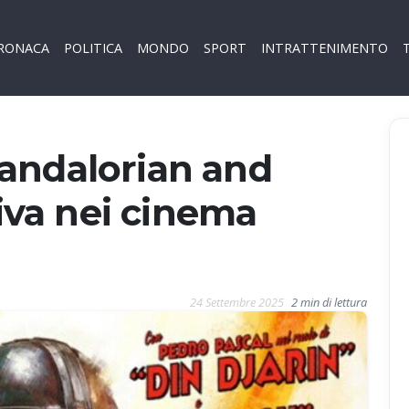
RONACA
POLITICA
MONDO
SPORT
INTRATTENIMENTO
andalorian and
riva nei cinema
24 Settembre 2025
2 min di lettura