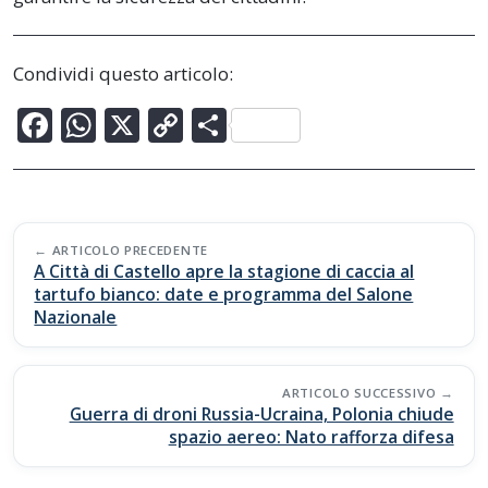
Condividi questo articolo:
F
W
X
C
C
ac
h
o
o
e
at
p
n
b
s
y
di
Post
o
A
Li
vi
ARTICOLO PRECEDENTE
navigation
A Città di Castello apre la stagione di caccia al
o
p
n
di
tartufo bianco: date e programma del Salone
Nazionale
k
p
k
ARTICOLO SUCCESSIVO
Guerra di droni Russia-Ucraina, Polonia chiude
spazio aereo: Nato rafforza difesa