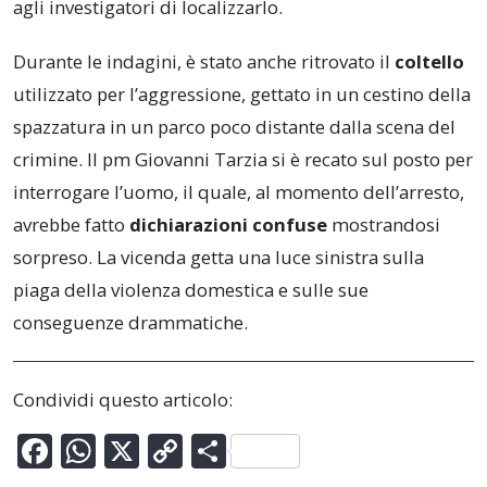
agli investigatori di localizzarlo.
Durante le indagini, è stato anche ritrovato il
coltello
utilizzato per l’aggressione, gettato in un cestino della
spazzatura in un parco poco distante dalla scena del
crimine. Il pm Giovanni Tarzia si è recato sul posto per
interrogare l’uomo, il quale, al momento dell’arresto,
avrebbe fatto
dichiarazioni confuse
mostrandosi
sorpreso. La vicenda getta una luce sinistra sulla
piaga della violenza domestica e sulle sue
conseguenze drammatiche.
Condividi questo articolo:
F
W
X
C
C
ac
h
o
o