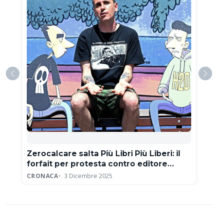
Zerocalcare salta Più Libri Più Liberi: il
forfait per protesta contro editore
neofascista
CRONACA
3 Dicembre 2025