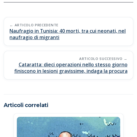
e
at
p
n
b
s
y
di
Post
o
A
Li
vi
ARTICOLO PRECEDENTE
navigation
Naufragio in Tunisia: 40 morti, tra cui neonati, nel
o
p
n
di
naufragio di migranti
k
p
k
ARTICOLO SUCCESSIVO
Cataratta: dieci operazioni nello stesso giorno
finiscono in lesioni gravissime, indaga la procura
Articoli correlati