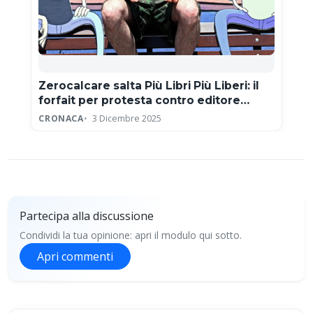
Zerocalcare salta Più Libri Più Liberi: il
forfait per protesta contro editore
neofascista
CRONACA
3 Dicembre 2025
Partecipa alla discussione
Condividi la tua opinione: apri il modulo qui sotto.
Apri commenti
Partecipa alla discussione