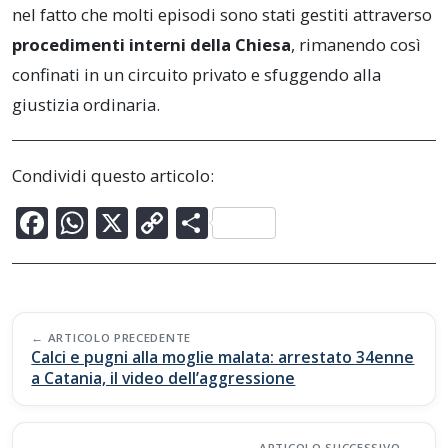
nel fatto che molti episodi sono stati gestiti attraverso
procedimenti interni della Chiesa
, rimanendo così
confinati in un circuito privato e sfuggendo alla
giustizia ordinaria.
Condividi questo articolo:
F
W
X
C
C
ac
h
o
o
e
at
p
n
b
s
y
di
Post
o
A
Li
vi
ARTICOLO PRECEDENTE
navigation
Calci e pugni alla moglie malata: arrestato 34enne
o
p
n
di
a Catania, il video dell’aggressione
k
p
k
ARTICOLO SUCCESSIVO