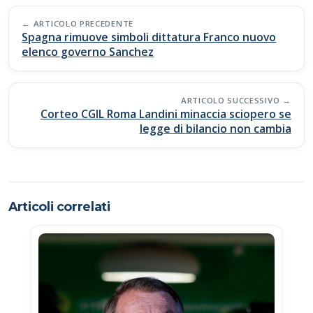
b
s
y
di
Post
o
A
Li
vi
ARTICOLO PRECEDENTE
navigation
Spagna rimuove simboli dittatura Franco nuovo
o
p
n
di
elenco governo Sanchez
k
p
k
ARTICOLO SUCCESSIVO
Corteo CGIL Roma Landini minaccia sciopero se
legge di bilancio non cambia
Articoli correlati