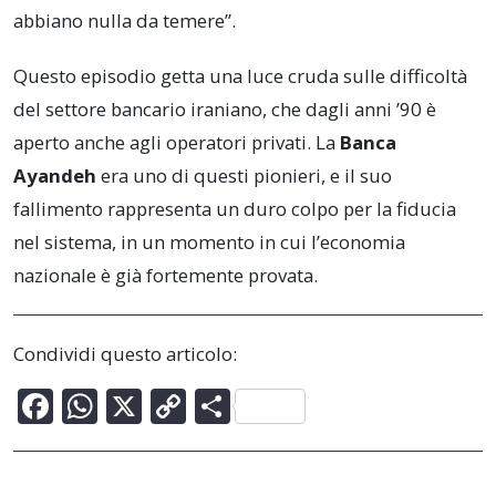
abbiano nulla da temere”.
Questo episodio getta una luce cruda sulle difficoltà
del settore bancario iraniano, che dagli anni ’90 è
aperto anche agli operatori privati. La
Banca
Ayandeh
era uno di questi pionieri, e il suo
fallimento rappresenta un duro colpo per la fiducia
nel sistema, in un momento in cui l’economia
nazionale è già fortemente provata.
Condividi questo articolo:
F
W
X
C
C
ac
h
o
o
e
at
p
n