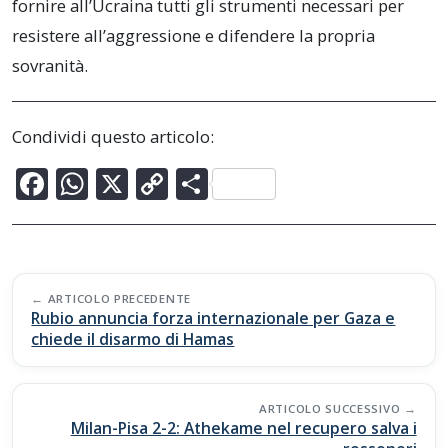
fornire all’Ucraina tutti gli strumenti necessari per
resistere all’aggressione e difendere la propria
sovranità.
Condividi questo articolo:
F
W
X
C
C
ac
h
o
o
e
at
p
n
b
s
y
di
Post
o
A
Li
vi
ARTICOLO PRECEDENTE
navigation
Rubio annuncia forza internazionale per Gaza e
o
p
n
di
chiede il disarmo di Hamas
k
p
k
ARTICOLO SUCCESSIVO
Milan-Pisa 2-2: Athekame nel recupero salva i