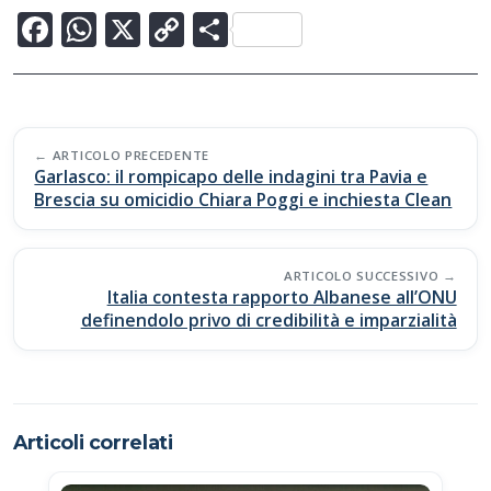
F
W
X
C
C
ac
h
o
o
e
at
p
n
b
s
y
di
Post
o
A
Li
vi
ARTICOLO PRECEDENTE
navigation
Garlasco: il rompicapo delle indagini tra Pavia e
o
p
n
di
Brescia su omicidio Chiara Poggi e inchiesta Clean
k
p
k
ARTICOLO SUCCESSIVO
Italia contesta rapporto Albanese all’ONU
definendolo privo di credibilità e imparzialità
Articoli correlati