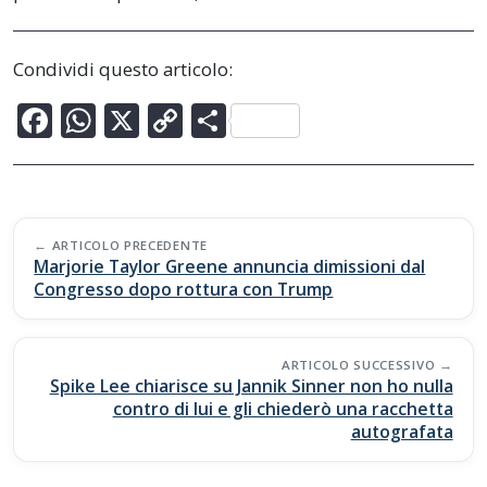
Condividi questo articolo:
F
W
X
C
C
ac
h
o
o
e
at
p
n
b
s
y
di
Post
o
A
Li
vi
ARTICOLO PRECEDENTE
navigation
Marjorie Taylor Greene annuncia dimissioni dal
o
p
n
di
Congresso dopo rottura con Trump
k
p
k
ARTICOLO SUCCESSIVO
Spike Lee chiarisce su Jannik Sinner non ho nulla
contro di lui e gli chiederò una racchetta
autografata