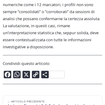
numeriche come i 12 marcatori, i profili non sono
sempre “consolidati” o “corroborati” da sessioni di
analisi che possano confermarne la certezza assoluta.
La valutazione, in questi casi, rimane
un’interpretazione statistica che, seppur solida, deve
essere contestualizzata con tutte le informazioni
investigative a disposizione.
Condividi questo articolo:
F
W
X
C
C
ac
h
o
o
e
at
p
n
b
s
y
di
Post
o
A
Li
vi
ARTICOLO PRECEDENTE