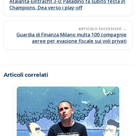
navigation
Atalanta-Eintracht 3-0: Palladino fa subito festa in
o
p
n
di
Champions, Dea verso i play-off
k
p
k
ARTICOLO SUCCESSIVO
Guardia di Finanza Milano multa 100 compagnie
aeree per evasione fiscale sui voli privati
Articoli correlati