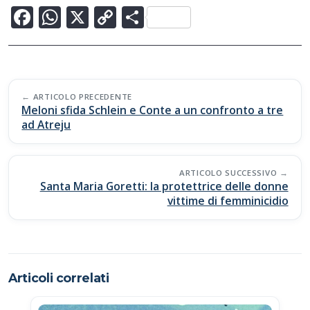
F
W
X
C
C
ac
h
o
o
e
at
p
n
b
s
y
di
Post
o
A
Li
vi
ARTICOLO PRECEDENTE
navigation
Meloni sfida Schlein e Conte a un confronto a tre
o
p
n
di
ad Atreju
k
p
k
ARTICOLO SUCCESSIVO
Santa Maria Goretti: la protettrice delle donne
vittime di femminicidio
Articoli correlati