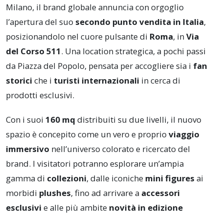
Milano, il brand globale annuncia con orgoglio
l’apertura del suo
secondo punto vendita in Italia
,
posizionandolo nel cuore pulsante di
Roma
, in
Via
del Corso 511
. Una location strategica, a pochi passi
da Piazza del Popolo, pensata per accogliere sia i
fan
storici
che i
turisti internazionali
in cerca di
prodotti esclusivi.
Con i suoi
160 mq
distribuiti su due livelli, il nuovo
spazio è concepito come un vero e proprio
viaggio
immersivo
nell’universo colorato e ricercato del
brand. I visitatori potranno esplorare un’ampia
gamma di
collezioni
, dalle iconiche
mini figures
ai
morbidi
plushes
, fino ad arrivare a
accessori
esclusivi
e alle più ambite
novità in edizione