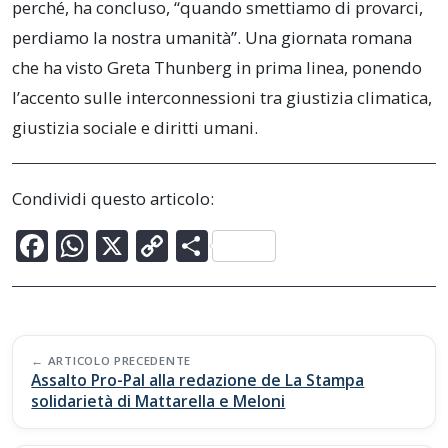
perché, ha concluso, “quando smettiamo di provarci,
perdiamo la nostra umanità”. Una giornata romana
che ha visto Greta Thunberg in prima linea, ponendo
l’accento sulle interconnessioni tra giustizia climatica,
giustizia sociale e diritti umani.
Condividi questo articolo:
F
W
X
C
C
ac
h
o
o
e
at
p
n
b
s
y
di
Post
o
A
Li
vi
ARTICOLO PRECEDENTE
navigation
Assalto Pro-Pal alla redazione de La Stampa
o
p
n
di
solidarietà di Mattarella e Meloni
k
p
k