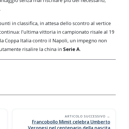
 vantaggio senza mai rischiare più del necessario,
.
unti in classifica, in attesa dello scontro al vertice
si continua: l’ultima vittoria in campionato risale al 19
la Coppa Italia contro il Napoli, un impegno non
utamente risalire la china in
Serie A
.
ARTICOLO SUCCESSIVO
Francobollo Mimit celebra Umberto
Veronesi nel centenario della nascita