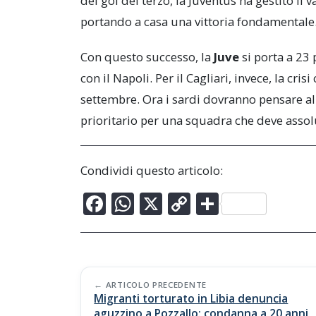
del gol del terzo, la Juventus ha gestito il
portando a casa una vittoria fondamentale
Con questo successo, la
Juve
si porta a 23 p
con il Napoli. Per il Cagliari, invece, la cri
settembre. Ora i sardi dovranno pensare al
prioritario per una squadra che deve assol
Condividi questo articolo:
F
W
X
C
C
ac
h
o
o
e
at
p
n
b
s
y
di
Post
o
A
Li
vi
ARTICOLO PRECEDENTE
Migranti torturato in Libia denuncia
navigation
aguzzino a Pozzallo: condanna a 20 anni