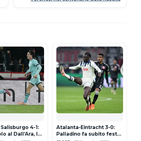
Salisburgo 4-1:
Atalanta-Eintracht 3-0:
o al Dall’Ara, la
Palladino fa subito festa
i Italiano vola in
in Champions, Dea verso i