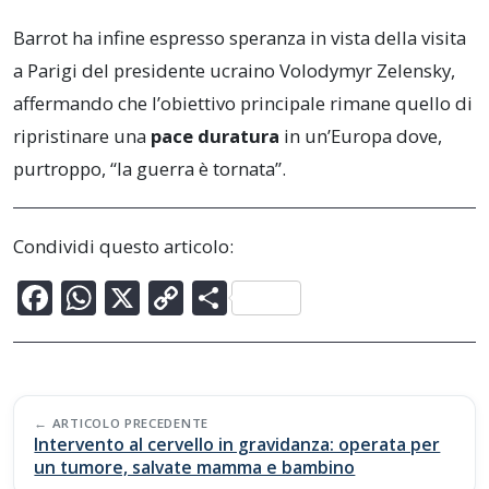
Barrot ha infine espresso speranza in vista della visita
a Parigi del presidente ucraino Volodymyr Zelensky,
affermando che l’obiettivo principale rimane quello di
ripristinare una
pace duratura
in un’Europa dove,
purtroppo, “la guerra è tornata”.
Condividi questo articolo:
F
W
X
C
C
ac
h
o
o
e
at
p
n
b
s
y
di
Post
o
A
Li
vi
ARTICOLO PRECEDENTE
navigation
Intervento al cervello in gravidanza: operata per
o
p
n
di
un tumore, salvate mamma e bambino