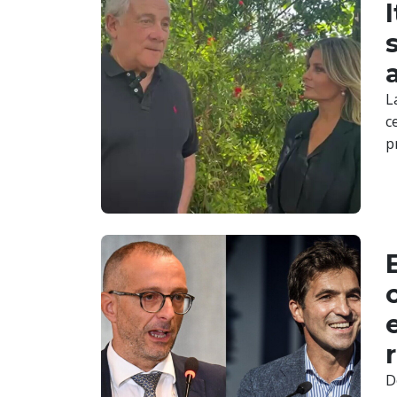
L
c
p
D