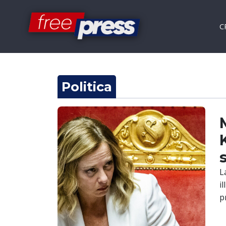
C
Politica
L
i
p