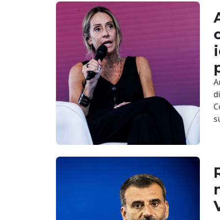
A
di
C
s