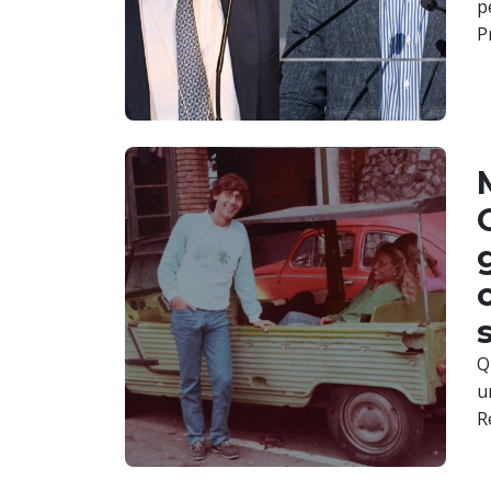
p
P
Q
u
R