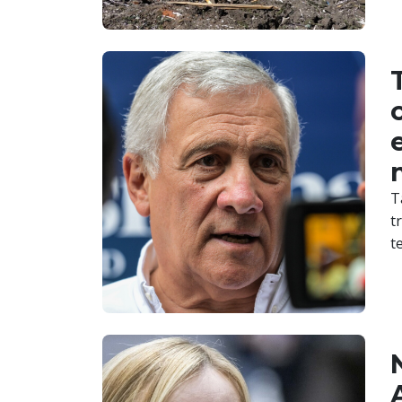
T
t
t