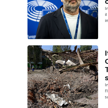
I
i
i
I
l
s