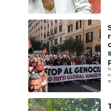
S
c
m