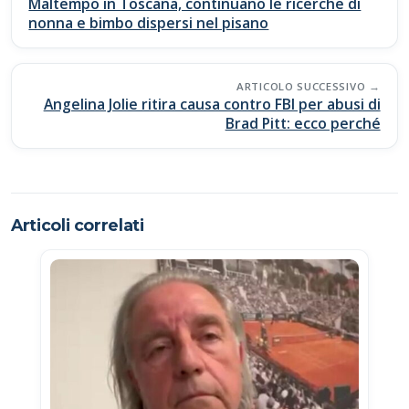
navigation
Maltempo in Toscana, continuano le ricerche di
o
p
n
di
nonna e bimbo dispersi nel pisano
k
p
k
ARTICOLO SUCCESSIVO
Angelina Jolie ritira causa contro FBI per abusi di
Brad Pitt: ecco perché
Articoli correlati