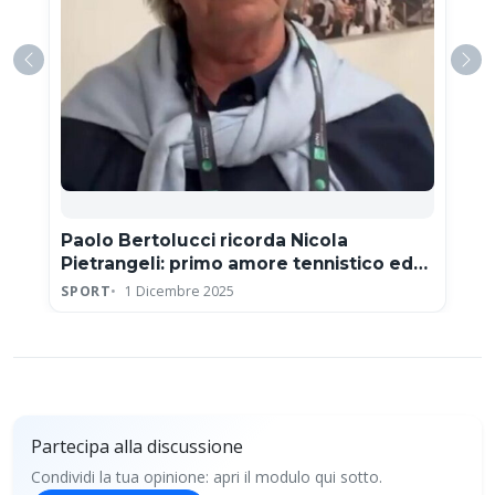
Paolo Bertolucci ricorda Nicola
Pietrangeli: primo amore tennistico ed
eroe della Coppa Davis
SPORT
1 Dicembre 2025
Partecipa alla discussione
Condividi la tua opinione: apri il modulo qui sotto.