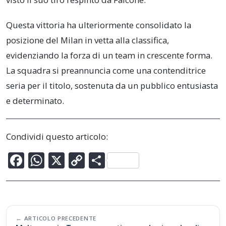
Questa vittoria ha ulteriormente consolidato la
posizione del Milan in vetta alla classifica,
evidenziando la forza di un team in crescente forma.
La squadra si preannuncia come una contenditrice
seria per il titolo, sostenuta da un pubblico entusiasta
e determinato.
Condividi questo articolo:
F
W
X
C
C
ac
h
o
o
e
at
p
n
b
s
y
di
Post
o
A
Li
vi
ARTICOLO PRECEDENTE