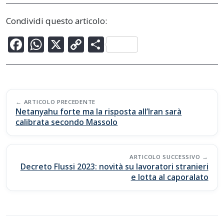
Condividi questo articolo:
F
W
X
C
C
ac
h
o
o
e
at
p
n
b
s
y
di
Post
o
A
Li
vi
ARTICOLO PRECEDENTE
navigation
Netanyahu forte ma la risposta all’Iran sarà
o
p
n
di
calibrata secondo Massolo
k
p
k
ARTICOLO SUCCESSIVO
Decreto Flussi 2023: novità su lavoratori stranieri
e lotta al caporalato