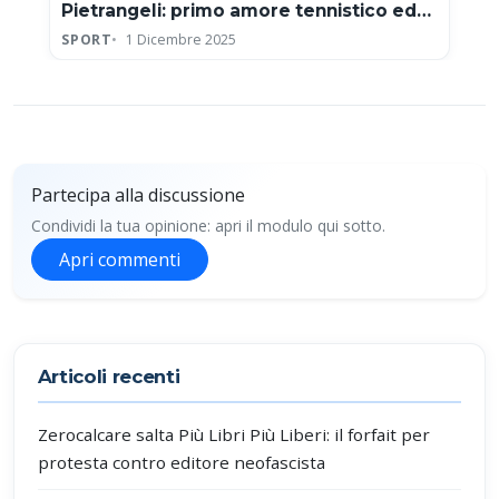
Pietrangeli: primo amore tennistico ed
eroe della Coppa Davis
SPORT
1 Dicembre 2025
Partecipa alla discussione
Condividi la tua opinione: apri il modulo qui sotto.
Apri commenti
Partecipa alla discussione
Articoli recenti
Zerocalcare salta Più Libri Più Liberi: il forfait per
protesta contro editore neofascista