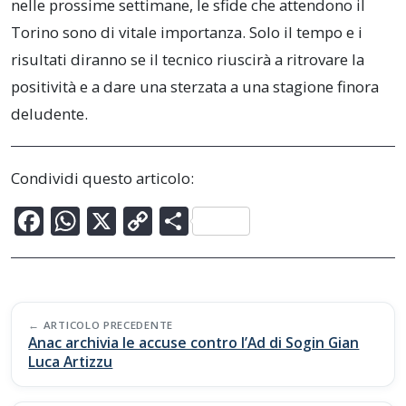
nelle prossime settimane, le sfide che attendono il
Torino sono di vitale importanza. Solo il tempo e i
risultati diranno se il tecnico riuscirà a ritrovare la
positività e a dare una sterzata a una stagione finora
deludente.
Condividi questo articolo:
F
W
X
C
C
ac
h
o
o
e
at
p
n
b
s
y
di
Post
o
A
Li
vi
ARTICOLO PRECEDENTE
navigation
Anac archivia le accuse contro l’Ad di Sogin Gian
o
p
n
di
Luca Artizzu
k
p
k