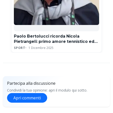
Paolo Bertolucci ricorda Nicola
Pietrangeli: primo amore tennistico ed
eroe della Coppa Davis
SPORT
1 Dicembre 2025
Partecipa alla discussione
Condividi la tua opinione: apri il modulo qui sotto.
Apri commenti