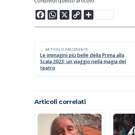
Condividi questo articolo:
F
W
X
C
C
ac
h
o
o
e
at
p
n
b
s
y
di
Post
o
A
Li
vi
ARTICOLO PRECEDENTE
Le immagini più belle della Prima alla
navigation
o
p
n
di
Scala 2023: un viaggio nella magia del
teatro
k
p
k
Articoli correlati