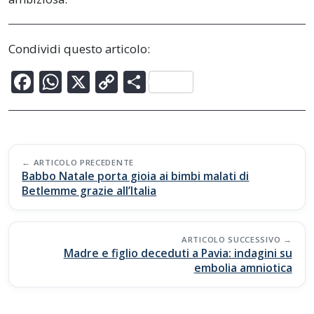
Condividi questo articolo:
F
W
X
C
C
ac
h
o
o
e
at
p
n
b
s
y
di
Post
o
A
Li
vi
ARTICOLO PRECEDENTE
navigation
Babbo Natale porta gioia ai bimbi malati di
o
p
n
di
Betlemme grazie all’Italia
k
p
k
ARTICOLO SUCCESSIVO
Madre e figlio deceduti a Pavia: indagini su
embolia amniotica