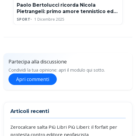
Paolo Bertolucci ricorda Nicola
Pietrangeli: primo amore tennistico ed
eroe della Coppa Davis
SPORT
1 Dicembre 2025
Partecipa alla discussione
Condividi la tua opinione: apri il modulo qui sotto.
Apri commenti
Partecipa alla discussione
Articoli recenti
Zerocalcare salta Più Libri Più Liberi: il forfait per
protesta contro editore neofascista