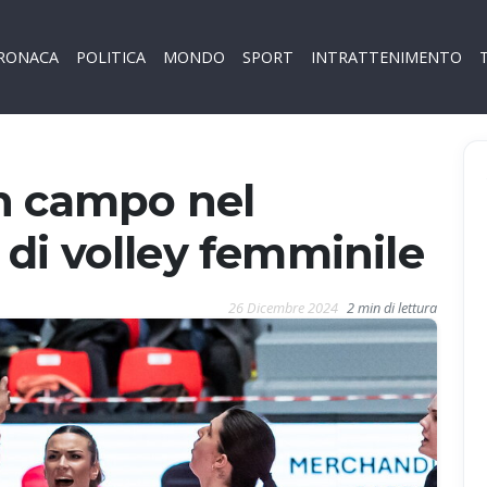
RONACA
POLITICA
MONDO
SPORT
INTRATTENIMENTO
n campo nel
di volley femminile
26 Dicembre 2024
2 min di lettura