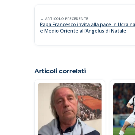
b
s
y
di
Post
o
A
Li
vi
navigation
ARTICOLO PRECEDENTE
o
p
n
di
Papa Francesco invita alla pace in Ucrain
e Medio Oriente all’Angelus di Natale
k
p
k
Articoli correlati