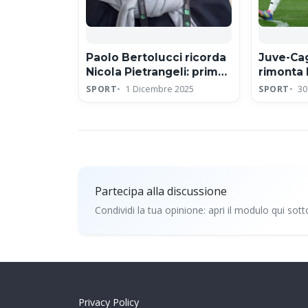
Paolo Bertolucci ricorda
Juve-Cagl
Nicola Pietrangeli: primo
rimonta
amore tennistico ed
firmata d
SPORT
1 Dicembre 2025
SPORT
30
eroe della Coppa Davis
doppiet
all’Allia
Partecipa alla discussione
Condividi la tua opinione: apri il modulo qui sott
Partecipa alla discussio
Privacy Policy