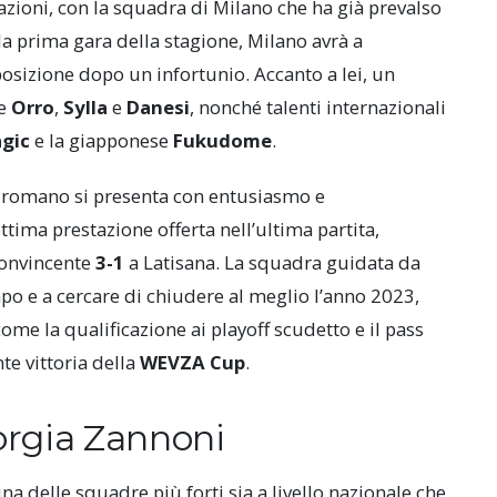
azioni, con la squadra di Milano che ha già prevalso
lla prima gara della stagione, Milano avrà a
posizione dopo un infortunio. Accanto a lei, un
ne
Orro
,
Sylla
e
Danesi
, nonché talenti internazionali
gic
e la giapponese
Fukudome
.
am romano si presenta con entusiasmo e
ttima prestazione offerta nell’ultima partita,
onvincente
3-1
a Latisana. La squadra guidata da
po e a cercare di chiudere al meglio l’anno 2023,
come la qualificazione ai playoff scudetto e il pass
nte vittoria della
WEVZA Cup
.
iorgia Zannoni
una delle squadre più forti sia a livello nazionale che