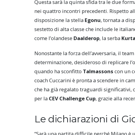
Questa sarà la quinta sfida tra le due form
nei quattro incontri precedenti. Rispetto a
disposizione la stella
Egonu
, tornata a dis
sestetto di alta classe che include le italia
come l’olandese
Daalderop
, la serba
Kurta
Nonostante la forza dell’avversaria, il te
determinazione, desideroso di replicare l’o
quando ha sconfitto
Talmassons
con un c
coach Cuccarini è pronta a scendere in cam
che ha già regalato traguardi significativi, 
per la
CEV Challenge Cup
, grazie alla rece
Le dichiarazioni di G
“Sarà una partita difficile perché Milano è 