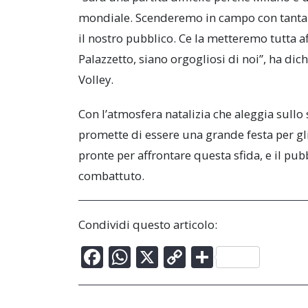
mondiale. Scenderemo in campo con tanta vo
il nostro pubblico. Ce la metteremo tutta af
Palazzetto, siano orgogliosi di noi”, ha dic
Volley.
Con l’atmosfera natalizia che aleggia sullo 
promette di essere una grande festa per gl
pronte per affrontare questa sfida, e il p
combattuto.
Condividi questo articolo:
F
W
X
C
C
ac
h
o
o
e
at
p
n