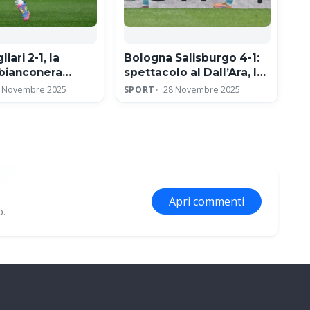
iari 2-1, la
Bologna Salisburgo 4-1:
 bianconera
spettacolo al Dall’Ara, la
a Yildiz:
squadra di Italiano vola in
 Novembre 2025
SPORT
28 Novembre 2025
ta e show
Europa League
nz Stadium
Apri commenti
o.
ne