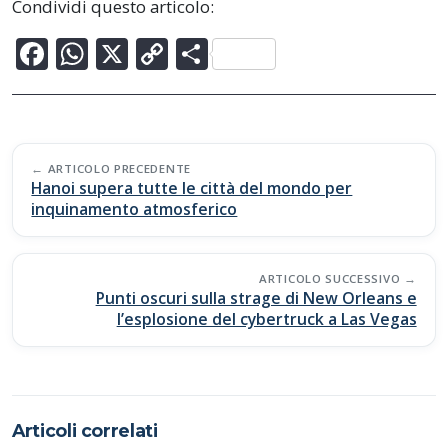
Condividi questo articolo:
F
W
X
C
C
ac
h
o
o
e
at
p
n
b
s
y
di
Post
o
A
Li
vi
ARTICOLO PRECEDENTE
navigation
Hanoi supera tutte le città del mondo per
o
p
n
di
inquinamento atmosferico
k
p
k
ARTICOLO SUCCESSIVO
Punti oscuri sulla strage di New Orleans e
l’esplosione del cybertruck a Las Vegas
Articoli correlati