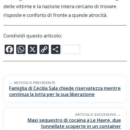
delle vittime e la nazione intera cercano di trovare
risposte e conforto di fronte a queste atrocità.
Condividi questo articolo:
F
W
X
C
C
ac
h
o
o
e
at
p
n
b
s
y
di
Post
o
A
Li
vi
ARTICOLO PRECEDENTE
navigation
Famiglia di Cecilia Sala chiede riservatezza mentre
o
p
n
di
continua la lotta per la sua liberazione
k
p
k
ARTICOLO SUCCESSIVO
Maxi sequestro di cocaina a Le Havre, due
tonnellate scoperte in un container