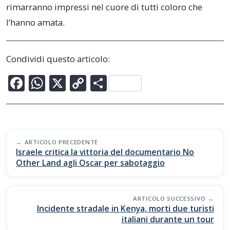
rimarranno impressi nel cuore di tutti coloro che
l’hanno amata.
Condividi questo articolo:
F
W
X
C
C
ac
h
o
o
e
at
p
n
b
s
y
di
Post
o
A
Li
vi
ARTICOLO PRECEDENTE
navigation
Israele critica la vittoria del documentario No
o
p
n
di
Other Land agli Oscar per sabotaggio
k
p
k
ARTICOLO SUCCESSIVO
Incidente stradale in Kenya, morti due turisti
italiani durante un tour