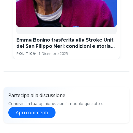
Emma Bonino trasferita alla Stroke Unit
del San Filippo Neri: condizioni e storia
clinica
POLITICA
1 Dicembre 2025
Partecipa alla discussione
Condividi la tua opinione: apri il modulo qui sotto.
Apri commenti
Partecipa alla discussione