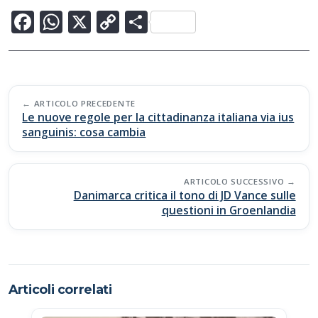
F
W
X
C
C
ac
h
o
o
e
at
p
n
b
s
y
di
Post
o
A
Li
vi
ARTICOLO PRECEDENTE
navigation
Le nuove regole per la cittadinanza italiana via ius
o
p
n
di
sanguinis: cosa cambia
k
p
k
ARTICOLO SUCCESSIVO
Danimarca critica il tono di JD Vance sulle
questioni in Groenlandia
Articoli correlati