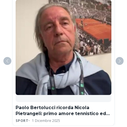
Paolo Bertolucci ricorda Nicola
Pietrangeli: primo amore tennistico ed
eroe della Coppa Davis
SPORT
1 Dicembre 2025