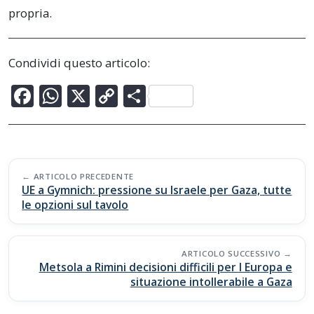
propria.
Condividi questo articolo:
F
W
X
C
C
ac
h
o
o
e
at
p
n
b
s
y
di
Post
o
A
Li
vi
ARTICOLO PRECEDENTE
navigation
UE a Gymnich: pressione su Israele per Gaza, tutte
o
p
n
di
le opzioni sul tavolo
k
p
k
ARTICOLO SUCCESSIVO
Metsola a Rimini decisioni difficili per l Europa e
situazione intollerabile a Gaza