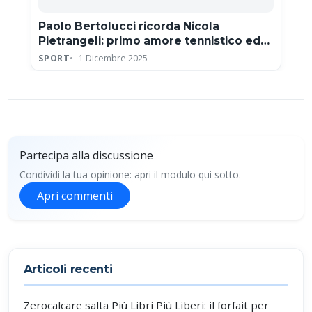
Paolo Bertolucci ricorda Nicola
Pietrangeli: primo amore tennistico ed
eroe della Coppa Davis
SPORT
1 Dicembre 2025
Partecipa alla discussione
Condividi la tua opinione: apri il modulo qui sotto.
Apri commenti
Partecipa alla discussione
Articoli recenti
Zerocalcare salta Più Libri Più Liberi: il forfait per