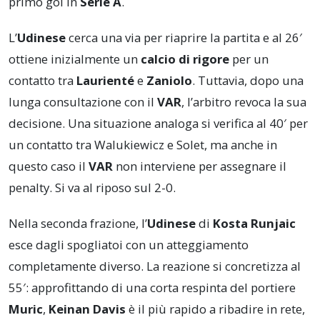
primo gol in
Serie A
.
L’
Udinese
cerca una via per riaprire la partita e al 26′
ottiene inizialmente un
calcio di rigore
per un
contatto tra
Laurienté
e
Zaniolo
. Tuttavia, dopo una
lunga consultazione con il
VAR
, l’arbitro revoca la sua
decisione. Una situazione analoga si verifica al 40′ per
un contatto tra Walukiewicz e Solet, ma anche in
questo caso il
VAR
non interviene per assegnare il
penalty. Si va al riposo sul 2-0.
Nella seconda frazione, l’
Udinese
di
Kosta Runjaic
esce dagli spogliatoi con un atteggiamento
completamente diverso. La reazione si concretizza al
55′: approfittando di una corta respinta del portiere
Muric
,
Keinan Davis
è il più rapido a ribadire in rete,