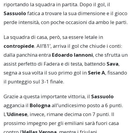
riportando la squadra in partita. Dopo il gol, il
Sassuolo
fatica a trovare la sua dimensione e il gioco
perde intensità, con poche occasioni da ambo le parti.
La squadra di casa, però, sa essere letale in
contropiede
. All’81’, arriva il gol che chiude i conti:
dalla panchina entra
Edoardo Iannoni
, che sfrutta un
assist perfetto di Fadera e di testa, battendo
Sava
,
segna a sua volta il suo primo gol in
Serie A
, fissando
il punteggio sul 3-1 finale.
Grazie a questa importante vittoria, il
Sassuolo
aggancia il
Bologna
all’undicesimo posto a 6 punti.
L’
Udinese
, invece, rimane decima con 7 punti. Il
prossimo impegno per gli emiliani sarà fuori casa
contro l’
Hellas Verona
, mentre i friulani