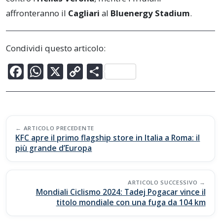
affronteranno il
Cagliari
al
Bluenergy Stadium
.
Condividi questo articolo:
F
W
X
C
C
ac
h
o
o
e
at
p
n
b
s
y
di
Post
o
A
Li
vi
ARTICOLO PRECEDENTE
navigation
KFC apre il primo flagship store in Italia a Roma: il
o
p
n
di
più grande d’Europa
k
p
k
ARTICOLO SUCCESSIVO
Mondiali Ciclismo 2024: Tadej Pogacar vince il
titolo mondiale con una fuga da 104 km