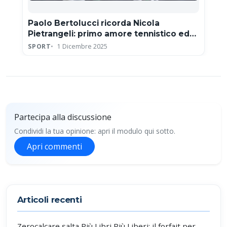
Paolo Bertolucci ricorda Nicola
Pietrangeli: primo amore tennistico ed
eroe della Coppa Davis
SPORT
1 Dicembre 2025
Partecipa alla discussione
Condividi la tua opinione: apri il modulo qui sotto.
Apri commenti
Partecipa alla discussione
Articoli recenti
Zerocalcare salta Più Libri Più Liberi: il forfait per