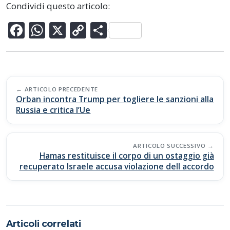
Condividi questo articolo:
F
W
X
C
C
ac
h
o
o
e
at
p
n
b
s
y
di
Post
o
A
Li
vi
ARTICOLO PRECEDENTE
navigation
Orban incontra Trump per togliere le sanzioni alla
o
p
n
di
Russia e critica l’Ue
k
p
k
ARTICOLO SUCCESSIVO
Hamas restituisce il corpo di un ostaggio già
recuperato Israele accusa violazione dell accordo
Articoli correlati