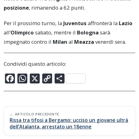
posizione
, rimanendo a 62 punti.
Per il prossimo turno, la
Juventus
affronterà la
Lazio
all’
Olimpico
sabato, mentre il
Bologna
sarà
impegnato contro il
Milan
al
Meazza
venerdì sera.
Condividi questo articolo:
F
W
X
C
C
ac
h
o
o
e
at
p
n
b
s
y
di
Post
o
A
Li
vi
ARTICOLO PRECEDENTE
navigation
Rissa tra tifosi a Bergamo: ucciso un giovane ultrà
o
p
n
di
dell’Atalanta, arrestato un 18enne
k
p
k