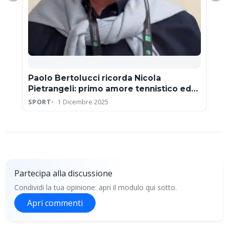
Paolo Bertolucci ricorda Nicola
Pietrangeli: primo amore tennistico ed
eroe della Coppa Davis
SPORT
1 Dicembre 2025
Partecipa alla discussione
Condividi la tua opinione: apri il modulo qui sotto.
Apri commenti