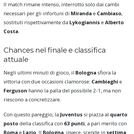
Il match rimane intenso, interrotto solo dai cambi
necessari per gli infortuni di
Miranda
e
Cambiaso
,
sostituti rispettivamente da
Lykogiannis
e
Alberto
Costa
.
Chances nel finale e classifica
attuale
Negli ultimi minuti di gioco, il
Bologna
sfiora la
vittoria con due occasioni clamorose:
Cambiaghi
e
Ferguson
hanno la palla del possibile 2-1, ma non
riescono a concretizzare.
Con questo pareggio, la
Juventus
si piazza al
quarto
posto
della classifica con
63 punti
, a pari merito con
Roma
e
Lazio
. Il
Bologna
, invece, scende in
settima